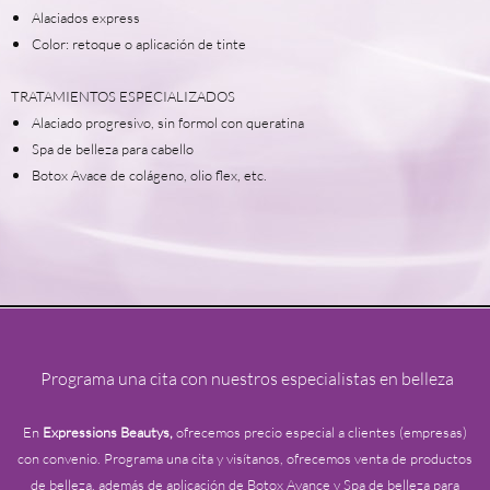
Alaciados express
Color: retoque o aplicación de tinte
TRATAMIENTOS ESPECIALIZADOS
Alaciado progresivo, sin formol con queratina
Spa de belleza para cabello
Botox Avace de colágeno, olio flex, etc.
Programa una cita con nuestros especialistas en belleza
En
Expressions Beautys,
ofrecemos precio especial a clientes (empresas)
con convenio. Programa una cita y visítanos, ofrecemos venta de productos
de belleza, además de aplicación de Botox Avance y Spa de belleza para