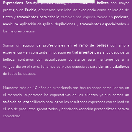
Expressions Beautys (Studio Salon),
es el
salón de belleza
con mayor
prestigio en
Puebla
, ofrecemos servicios de excelencia como aplicación de
tintes
y
tratamientos
para cabello
, también nos especializamos en
pedicura
,
manicura
,
aplicación de gelish
,
depilaciones
y
tratamientos
especializados
a
los mejores precios.
Somos un equipo de profesionales en el
ramo de belleza
con amplia
experiencia y en constante innovación en
tratamientos
para el cuidado de tu
belleza, contamos con actualización constante para mantenernos a la
vanguardia en el ramo, tenemos servicios especiales para
damas
y
caballeros
de todas las edades.
Nuestros más de 10 años de experiencia nos han colocado como líderes en
el mercado, superamos las expectativas de los clientes ya que somos un
salón de belleza
calificado para lograr los resultados esperados con calidad en
el uso de productos garantizados y brindando atención personalizada para tu
comodidad.