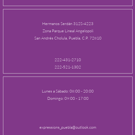
Hermanos Serdán 312S-4223
Zona Parque Lineal Angelopoli
San Andrés Cholula, Puebla, C.P. 72810
222-431-2710
222-521-1302
Lunes a Sábado: 08:00 - 20:00
Domingo: 09:00 - 17:00
expressions_puebla@outlook.com