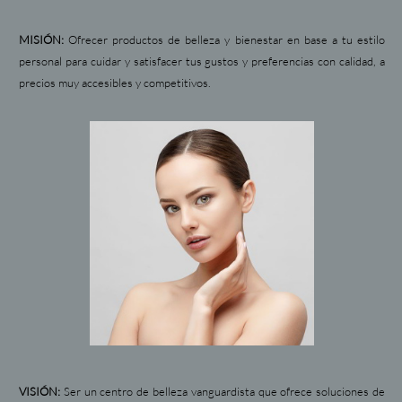
MISIÓN:
Ofrecer productos de belleza y bienestar en base a tu estilo
personal para cuidar y satisfacer tus gustos y preferencias con calidad, a
precios muy accesibles y competitivos.
VISIÓN:
Ser un centro de belleza vanguardista que ofrece soluciones de